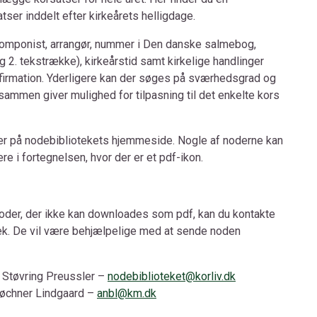
tser inddelt efter kirkeårets helligdage.
 komponist, arrangør, nummer i Den danske salmebog,
g 2. tekstrække), kirkeårstid samt kirkelige handlinger
firmation. Yderligere kan der søges på sværhedsgrad og
 sammen giver mulighed for tilpasning til det enkelte kors
der på nodebibliotekets hjemmeside. Nogle af noderne kan
e i fortegnelsen, hvor der er et pdf-ikon.
noder, der ikke kan downloades som pdf, kan du kontakte
k. De vil være behjælpelige med at sende noden
e Støvring Preussler –
nodebiblioteket@korliv.dk
Brøchner Lindgaard –
anbl@km.dk