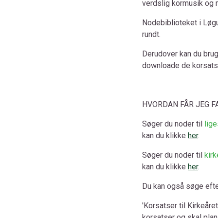
verdslig kormusik og 
Nodebiblioteket i Løgu
rundt.
Derudover kan du bru
downloade de korsats
HVORDAN FÅR JEG F
Søger du noder til
lige
kan du klikke
her
.
Søger du noder til
kirk
kan du klikke
her
.
Du kan også søge efte
'Korsatser til Kirkeåre
korsatser og skal plan