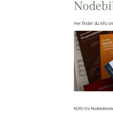
Nodebib
Her finder du info o
KORLIVs Nodebibliotek