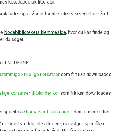
musikpædagogisk litteratur.
mkloster og er åbent for alle interesserede hele året
ge
Nodebibliotekets hjemmeside
, hvor du kan finde og
er du søger.
AT I NODERNE?
stemmige kirkelige korsatser
som frit kan downloades
elige korsatser til blandet kor
som frit kan downloades
r specifikke
korsatser til kirkeåret
- dem finder du
her
.
t' er ideelt værktøj til korledere, der søger specifikke
lægge korsatser for hele året. Her finder du en