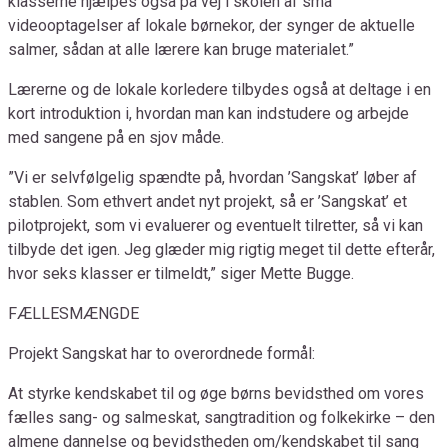
klasserne hjælpes også på vej i skolen af små
videooptagelser af lokale børnekor, der synger de aktuelle
salmer, sådan at alle lærere kan bruge materialet.”
Lærerne og de lokale korledere tilbydes også at deltage i en
kort introduktion i, hvordan man kan indstudere og arbejde
med sangene på en sjov måde.
”Vi er selvfølgelig spændte på, hvordan ’Sangskat’ løber af
stablen. Som ethvert andet nyt projekt, så er ’Sangskat’ et
pilotprojekt, som vi evaluerer og eventuelt tilretter, så vi kan
tilbyde det igen. Jeg glæder mig rigtig meget til dette efterår,
hvor seks klasser er tilmeldt,” siger Mette Bugge.
FÆLLESMÆNGDE
Projekt Sangskat har to overordnede formål:
At styrke kendskabet til og øge børns bevidsthed om vores
fælles sang- og salmeskat, sangtradition og folkekirke – den
almene dannelse og bevidstheden om/kendskabet til sang