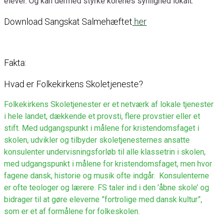
elever. Og kan dermed styrke korenes synlighed lokalt.
Download Sangskat Salmehæftet
her
Fakta:
Hvad er Folkekirkens Skoletjeneste?
Folkekirkens Skoletjenester er et netværk af lokale tjenester
i hele landet, dækkende et provsti, flere provstier eller et
stift. Med udgangspunkt i målene for kristendomsfaget i
skolen, udvikler og tilbyder skoletjenesternes ansatte
konsulenter undervisningsforløb til alle klassetrin i skolen,
med udgangspunkt i målene for kristendomsfaget, men hvor
fagene dansk, historie og musik ofte indgår. Konsulenterne
er ofte teologer og lærere. FS taler ind i den ’åbne skole’ og
bidrager til at gøre eleverne ”fortrolige med dansk kultur”,
som er et af formålene for folkeskolen.