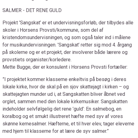
SALMER - DET RENE GULD
Projekt ’Sangskat’ er et undervisningsforløb, der tilbydes alle
skoler i Horsens Provsti/kommune, som del af
kristendomsundervisningen, og som også taler ind i målene
for musikundervisningen. ’Sangskat’ retter sig mod 4. årgang
på skolerne og er et projekt, der involverer både lærere og
provstiets organister/korledere.
Mette Bugge, der er konsulent i Horsens Provsti fortæller:
”I projektet kommer klasserne enkeltvis på besøg i deres
lokale kirke, hvor de skal på en sjov skattejagt i kirken – og
skattejagten munder ud i, at Sangskatten bliver åbnet ved
orglet, sammen med den lokale kirkemusiker. Sangskatten
indeholder selvfølgelig det rene ’guld’: En salmebog, en
koralbog og et smukt illustreret hæfte med syv af vores
skønne kernesalmer. Hæfterne, et til hver elev, tager eleverne
med hjem til klasserne for at lære de syv salmer.”