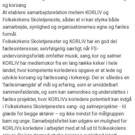
og korsang.
At etablere samarbejdsrelation mellem KORLIV og
Folkekirkens Skoletjeneste, sådan at vi kan styrke både
samarbejde, synlighed og organisationernes egne og fælles
formål.
Folkekirkens Skoletjenester og KORLIV har en god del
fællesinteresser, selvfølgelig særligt, når FS-
undervisningsforløb omfatter musik, sang, kor og salmer.
KORLIV har medlemskor fra en lang række kirker i hele
landet, hvor kompetente korlederes opgave er at lede og
udvikle korsang og fællessang i kirkeregi. Der er således en
’fællesmængde’ af mål og erfaring, som er umiddelbart
sammenfaldende, og som kan samordnes og understøttes i
fælles projekter, hvor KORLIVs korledere potentielt kan indgå
i Folkekirkens Skoletjenestes sang- og salmeprojekter - til
glæde for begge aktører – og ikke mindst for målgruppen:
børn og unge. Samarbejdsfeltet kan udgøre en mulighed for
KORLIVs korledere i arbejdet med at nå ud til folkeskolens