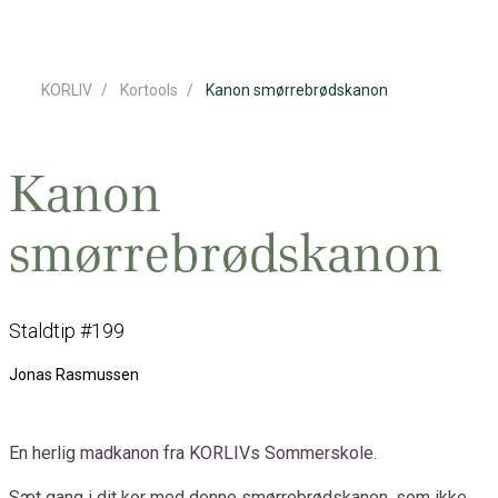
KORLIV
Kortools
Kanon smørrebrødskanon
Kanon
smørrebrødskanon
Staldtip #199
Jonas Rasmussen
En herlig madkanon fra KORLIVs Sommerskole.
Sæt gang i dit kor med denne smørrebrødskanon, som ikke