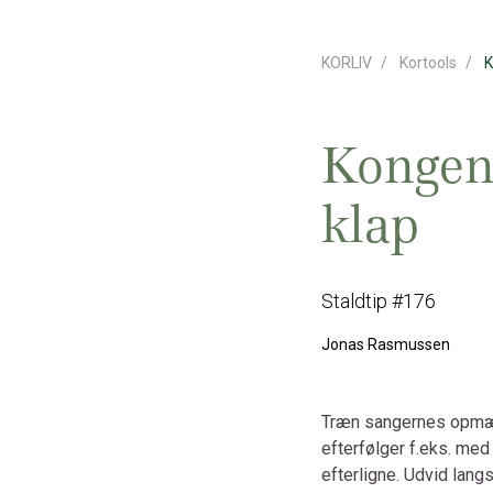
KORLIV
Kortools
K
Kongens
klap
Staldtip #176
Jonas Rasmussen
Træn sangernes opmæ
efterfølger f.eks. me
efterligne. Udvid lan