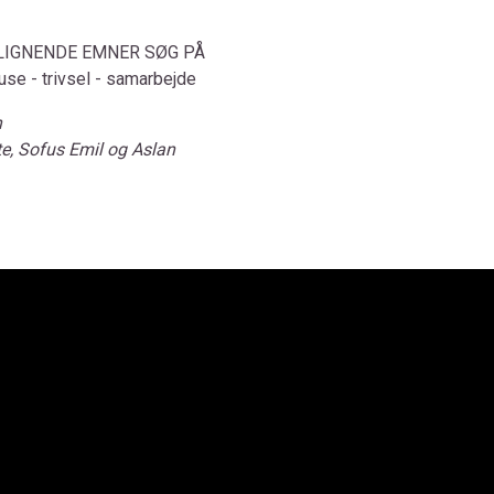
LIGNENDE EMNER SØG PÅ
use - trivsel - samarbejde
n
te, Sofus Emil og Aslan