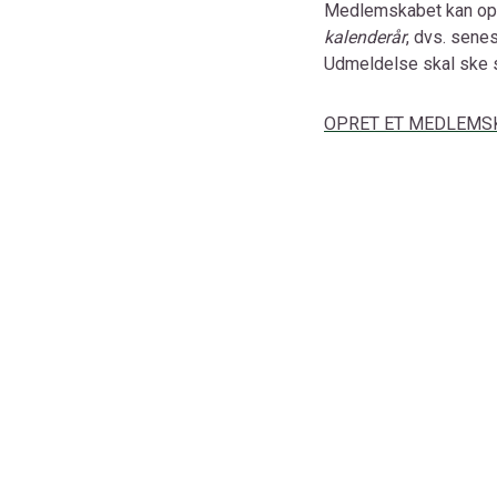
Medlemskabet kan o
kalenderår
, dvs. sene
Udmeldelse skal ske sk
OPRET ET MEDLEMS