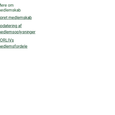
ere om
edlemskab
pret medlemskab
pdatering af
edlemsoplysninger
ORLIVs
edlemsfordele