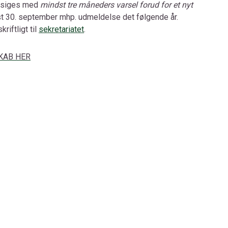
psiges med
mindst tre måneders varsel forud for et nyt
st 30. september mhp. udmeldelse det følgende år.
riftligt til
sekretariatet
.
KAB HER