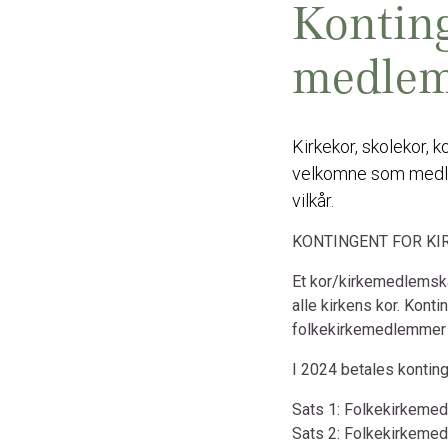
Konting
medlem
Kirkekor, skolekor, k
velkomne som medl
vilkår.
KONTINGENT FOR KI
Et kor/kirkemedlemsk
alle kirkens kor. Konti
folkekirkemedlemmer i
I 2024 betales konting
Sats 1: Folkekirkemed
Sats 2: Folkekirkemedl