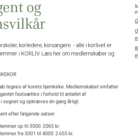
ent og
M
m
svilkår
O
O
m
orskoler, korledere, korsangere - alle i korlivet er
K
emmer i KORLIV. Læs her om medlemskaber og
m
RKEKOR
ab tegnes af korets hjemkirke. Medlemskabet omfatter
ngentet fastsættes i forhold til antallet af
 sognet og opkræves én gang årligt.
ent efter følgende satser:
lemmer op til 3000: 2065 kr.
emmer fra 3001 til 4000: 2.655 kr.