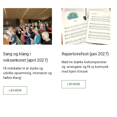
Sang og klang i
Repertoirefest (juni 2027)
voksenkoret (april 2027)
Mød tre stærke korkomponister
og -arrangører og få ny kormusik
Få redskaber til at styrke og
med hjem til koret.
udvikle opvarmning, intonation og
fælles klang!
LÆS MERE
LÆS MERE