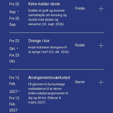
Kirke kalder skole
Fre 25.
Fredericia
-
Etabler et godt og levende
Sep.
samarbejde om korsang og
Fre 25.
musik med skolen og
Sep.
eleverne! (25. sept. 2026)
Drenge i kor
Fre 23.
Roskilde
-
Hvad motiverer drengene til
Okt.
at synge i kor? (23. okt. 2026)
Fre 23.
Okt.
Arrangementsværksted
Fre 12.
Herning
Feb.
Få gennem to kursusdage
redskaberne til at skrive
-
2027
enkle vokalarrangementer til
Fre 12.
dig og dit kor. (februar &
marts 2027)
Feb.
2027