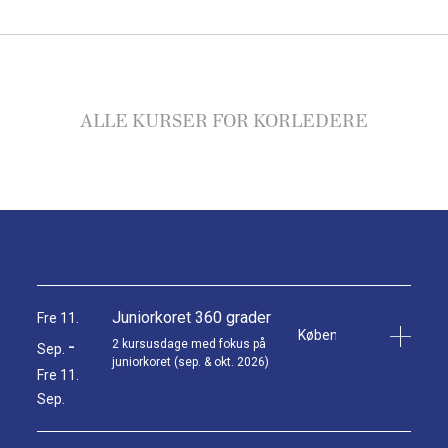
ALLE KURSER FOR KORLEDERE
Juniorkoret 360 grader
Fre 11.
København V og Middel
-
2 kursusdage med fokus på
Sep.
juniorkoret (sep. & okt. 2026)
Fre 11.
Sep.