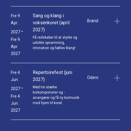
Sang og klang i
Fre 9.
Brøndby Strand Kirke & 
voksenkoret (april
Apr.
2027)
-
2027
Få redskaber til at styrke og
Fre 9.
udvikle opvarmning,
Apr.
intonation og fælles klang!
2027
Repertoirefest (juni
Fre 4.
Odense
2027)
Jun.
-
Mød tre stærke
2027
korkomponister og -
Fre 4.
arrangører og få ny kormusik
Jun.
med hjem til koret.
2027