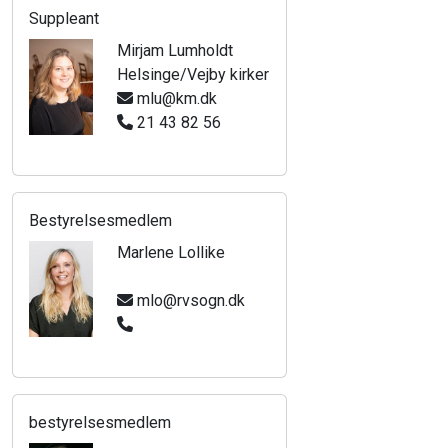
Suppleant
Mirjam Lumholdt
Helsinge/Vejby kirker
mlu@km.dk
21 43 82 56
Bestyrelsesmedlem
Marlene Lollike
mlo@rvsogn.dk
bestyrelsesmedlem