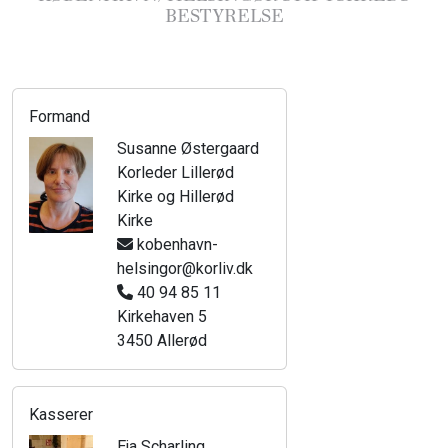
BESTYRELSE
Formand
Susanne Østergaard
Korleder Lillerød
Kirke og Hillerød
Kirke
kobenhavn-
helsingor@korliv.dk
40 94 85 11
Kirkehaven 5
3450 Allerød
Kasserer
Eja Scharling