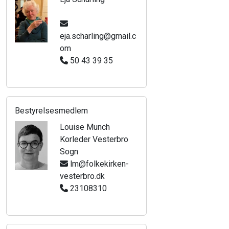
eja.scharling@gmail.c
om
50 43 39 35
Bestyrelsesmedlem
Louise Munch
Korleder Vesterbro
Sogn
lm@folkekirken-
vesterbro.dk
23108310