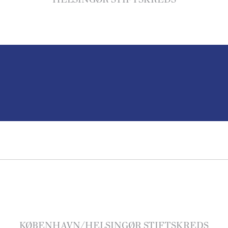
HELSINGØR STIFTSKREDS
KØBENHAVN/HELSINGØR STIFTSKREDS