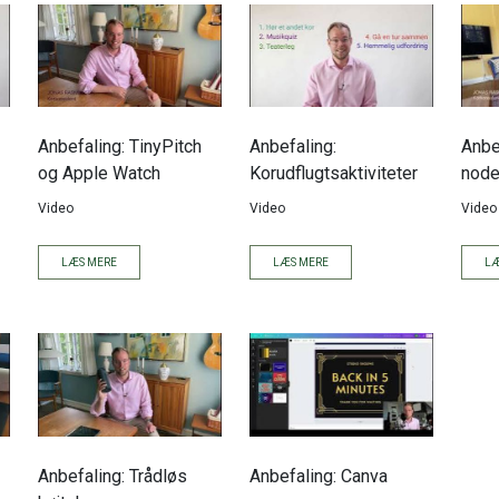
Anbefaling: TinyPitch
Anbefaling:
Anbe
og Apple Watch
Korudflugtsaktiviteter
node
Video
Video
Video
LÆS MERE
LÆS MERE
LÆ
Anbefaling: Trådløs
Anbefaling: Canva