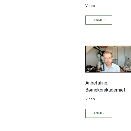
Video
LÆS MERE
Anbefaling:
Børnekorakademiet
Video
LÆS MERE