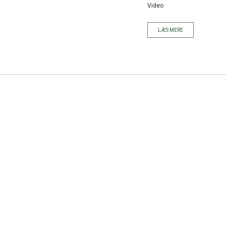
Video
LÆS MERE