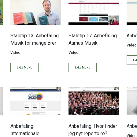
Staldtip 13: Anbefaling:
Staldtip 17: Anbefaling:
Anbe
Musik for mange ører
Aarhus Musik
Video
Video
Video
LÆ
LÆS MERE
LÆS MERE
Anbefaling:
Anbefaling: Hvor finder
Anbe
Internationale
jeg nyt repertoire?
Video