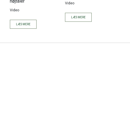
højtaler
Video
Video
LÆS MERE
LÆS MERE