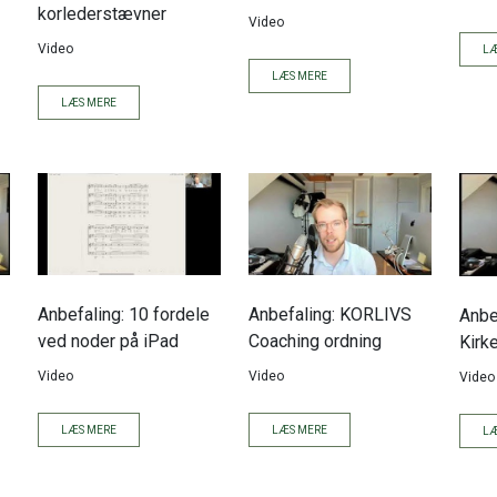
korlederstævner
Video
Video
LÆ
LÆS MERE
LÆS MERE
Anbefaling: 10 fordele
Anbefaling: KORLIVS
Anbe
ved noder på iPad
Coaching ordning
Kirk
Video
Video
Video
LÆS MERE
LÆS MERE
LÆ