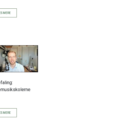
S MERE
faling:
emusikskolerne
S MERE