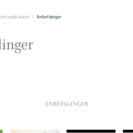
ret rundt i koret
Anbefalinger
linger
ANBEFALINGER