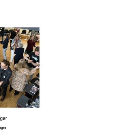
ger
nger