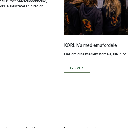
til kurser, videreuddannelse,
kale aktiviteter i din region.
KORLIVs medlemsfordele
Læs om dine medlemsfordele, tilbud og a
LÆS MERE