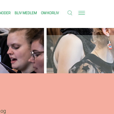
NODER
BLIV MEDLEM
OM KORLIV
 og