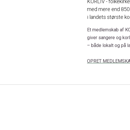
KORLIV - folkekirk
med mere end 850 k
i landets største ko
Et medlemskab af KO
giver sangere og korl
– både lokalt og på
OPRET MEDLEMSK