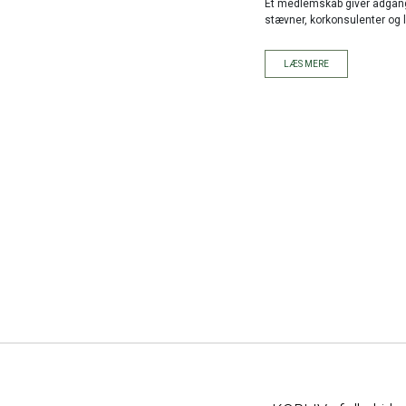
Et medlemskab giver adgang 
stævner, korkonsulenter og lo
LÆS MERE