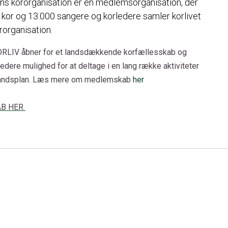
ens kororganisation er en medlemsorganisation, der
or og 13.000 sangere og korledere samler korlivet
rorganisation.
RLIV åbner for et landsdækkende korfællesskab og
edere mulighed for at deltage i en lang række aktiviteter
 landsplan. Læs mere om medlemskab
her
AB HER