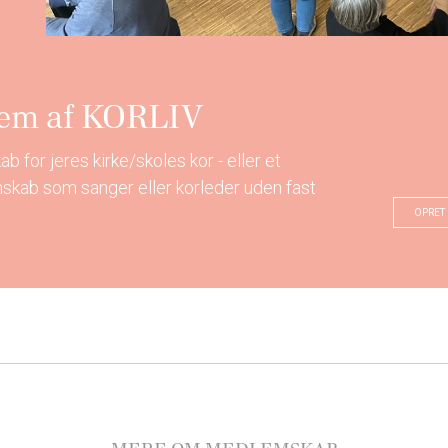
lem af KORLIV
 for jeres kirke/skoles kor - eller et
skab som sanger eller korleder uden fast
OPRET