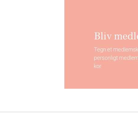
Bliv med
Tegn et medlemskab
personligt medlem
kor.