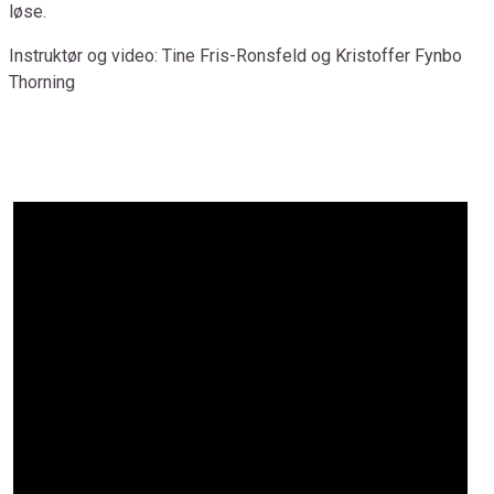
løse.
Instruktør og video: Tine Fris-Ronsfeld og Kristoffer Fynbo
Thorning