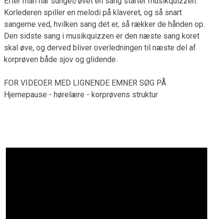
Efter man har sunget/øvet en sang starter musikquizzen.
Korlederen spiller en melodi på klaveret, og så snart
sangerne ved, hvilken sang det er, så rækker de hånden op.
Den sidste sang i musikquizzen er den næste sang koret
skal øve, og derved bliver overledningen til næste del af
korprøven både sjov og glidende.
FOR VIDEOER MED LIGNENDE EMNER SØG PÅ
Hjernepause - hørelære - korprøvens struktur