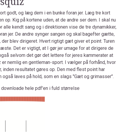
squiz
rt godt, og læg dem i en bunke foran jer. Læg tre kort
n op. Kig på kortene uden, at de andre ser dem. I skal nu
or alle kendt sang og i direktionen vise de tre dynamikker,
oran jer. De andre synger sangen og skal bagefter gætte,
 der blev dirigeret. Hvert rigtigt gæt giver et point. Turen
næste. Det er vigtigt, at I gør jer umage for at dirigere de
også selvom det gør det lettere for jeres kammerater at
 er nemlig en gentleman-sport. I vælger på forhånd, hvor
r, inden resultatet gøres op. Den med flest point har
n også laves på hold, som en slags "Gæt og grimasser".
at downloade hele pdf'en i fuld størrelse